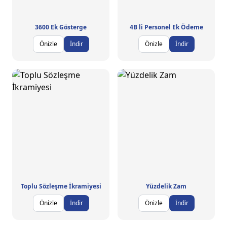
3600 Ek Gösterge
4B li Personel Ek Ödeme
Önizle
İndir
Önizle
İndir
Toplu Sözleşme İkramiyesi
Yüzdelik Zam
Önizle
İndir
Önizle
İndir