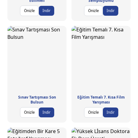
Edilmeli
Sempozyumu
Önizle
İndir
Önizle
İndir
Sınav Tartışması Son
Eğitim Temalı 7. Kısa Film
Bulsun
Yarışması
Önizle
İndir
Önizle
İndir