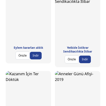
Eylem kararları aldık
Yetkide İstikrar
Sendikacılıkta İtibar
Önizle
İndir
Önizle
İndir