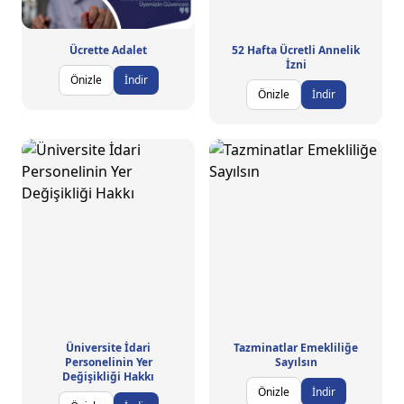
Ücrette Adalet
52 Hafta Ücretli Annelik
İzni
Önizle
İndir
Önizle
İndir
Üniversite İdari
Tazminatlar Emekliliğe
Personelinin Yer
Sayılsın
Değişikliği Hakkı
Önizle
İndir