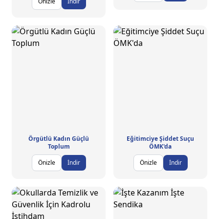
Önizle
İndir
Örgütlü Kadın Güçlü
Eğitimciye Şiddet Suçu
Toplum
ÖMK'da
Önizle
İndir
Önizle
İndir