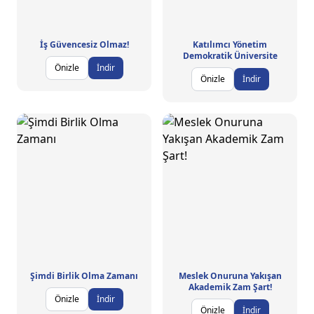
İş Güvencesiz Olmaz!
Katılımcı Yönetim
Demokratik Üniversite
Önizle
İndir
Önizle
İndir
Şimdi Birlik Olma Zamanı
Meslek Onuruna Yakışan
Akademik Zam Şart!
Önizle
İndir
Önizle
İndir